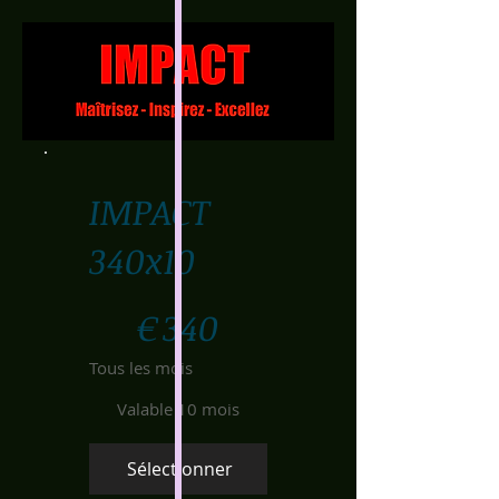
IMPACT
340x10
340 €
€
340
Tous les mois
Valable 10 mois
Sélectionner