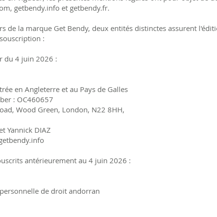
com, getbendy.info et getbendy.fr.
s de la marque Get Bendy, deux entités distinctes assurent l'éditi
 souscription :
r du 4 juin 2026 :
trée en Angleterre et au Pays de Galles
ber : OC460657
 Road, Wood Green, London, N22 8HH,
t Yannick DIAZ
getbendy.info
uscrits antérieurement au 4 juin 2026 :
personnelle de droit andorran