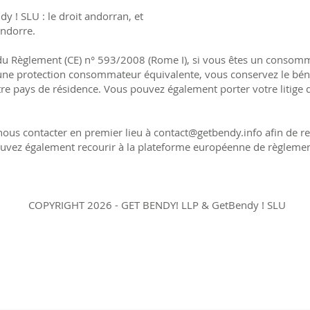
dy ! SLU : le droit andorran, et
Andorre.
 du Règlement (CE) n° 593/2008 (Rome I), si vous êtes un consom
ne protection consommateur équivalente, vous conservez le béné
e pays de résidence. Vous pouvez également porter votre litige d
 nous contacter en premier lieu à
contact@getbendy.info
afin de r
uvez également recourir à la plateforme européenne de règlement 
COPYRIGHT 2026 - GET BENDY! LLP & GetBendy ! SLU