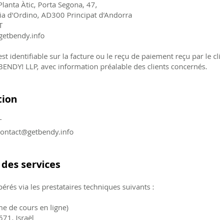
 Planta Àtic, Porta Segona, 47,
ia d'Ordino, AD300 Principat d'Andorra
T
getbendy.info
est identifiable sur la facture ou le reçu de paiement reçu par le 
ENDY! LLP, avec information préalable des clients concernés.
tion
T
contact@getbendy.info
 des services
érés via les prestataires techniques suivants :
me de cours en ligne)
71, Israël