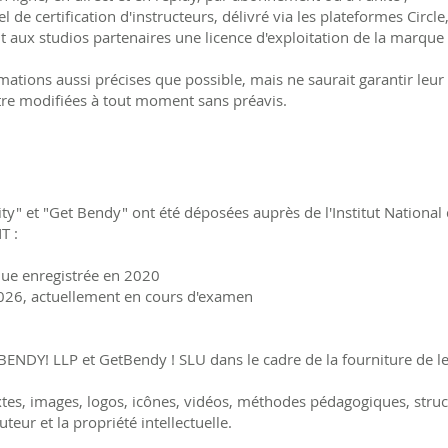
e certification d'instructeurs, délivré via les plateformes Circle
t aux studios partenaires une licence d'exploitation de la marque
ormations aussi précises que possible, mais ne saurait garantir leu
être modifiées à tout moment sans préavis.
y" et "Get Bendy" ont été déposées auprès de l'Institut National de
T :
que enregistrée en 2020
26, actuellement en cours d'examen
ENDY! LLP et GetBendy ! SLU dans le cadre de la fourniture de leu
extes, images, logos, icônes, vidéos, méthodes pédagogiques, st
uteur et la propriété intellectuelle.