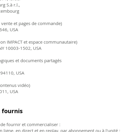
 S.à r.l.,
uxembourg
de vente et pages de commande)
3646, USA
mation IMPACT et espace communautaire)
NY 10003-1502, USA
gogiques et documents partagés
A 94110, USA
contenus vidéo)
0011, USA
 fournis
de fournir et commercialiser :
 ligne, en direct et en replay, par abonnement ou à l'unité ;